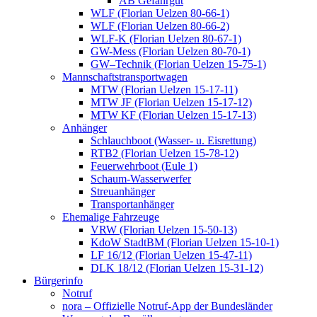
AB Gefahrgut
WLF (Florian Uelzen 80-66-1)
WLF (Florian Uelzen 80-66-2)
WLF-K (Florian Uelzen 80-67-1)
GW-Mess (Florian Uelzen 80-70-1)
GW–Technik (Florian Uelzen 15-75-1)
Mannschaftstransportwagen
MTW (Florian Uelzen 15-17-11)
MTW JF (Florian Uelzen 15-17-12)
MTW KF (Florian Uelzen 15-17-13)
Anhänger
Schlauchboot (Wasser- u. Eisrettung)
RTB2 (Florian Uelzen 15-78-12)
Feuerwehrboot (Eule 1)
Schaum-Wasserwerfer
Streuanhänger
Transportanhänger
Ehemalige Fahrzeuge
VRW (Florian Uelzen 15-50-13)
KdoW StadtBM (Florian Uelzen 15-10-1)
LF 16/12 (Florian Uelzen 15-47-11)
DLK 18/12 (Florian Uelzen 15-31-12)
Bürgerinfo
Notruf
nora – Offizielle Notruf-App der Bundesländer