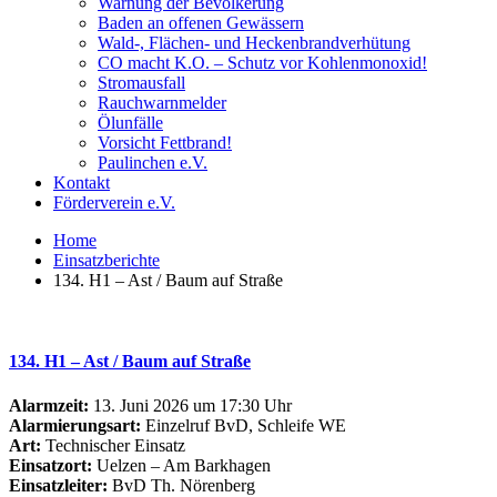
Warnung der Bevölkerung
Baden an offenen Gewässern
Wald-, Flächen- und Heckenbrandverhütung
CO macht K.O. – Schutz vor Kohlenmonoxid!
Stromausfall
Rauchwarnmelder
Ölunfälle
Vorsicht Fettbrand!
Paulinchen e.V.
Kontakt
Förderverein e.V.
Home
Einsatzberichte
134. H1 – Ast / Baum auf Straße
134. H1 – Ast / Baum auf Straße
Alarmzeit:
13. Juni 2026 um 17:30 Uhr
Alarmierungsart:
Einzelruf BvD, Schleife WE
Art:
Technischer Einsatz
Einsatzort:
Uelzen – Am Barkhagen
Einsatzleiter:
BvD Th. Nörenberg