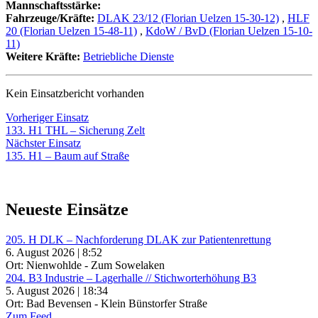
Mannschaftsstärke:
Fahrzeuge/Kräfte:
DLAK 23/12 (Florian Uelzen 15-30-12)
,
HLF
20 (Florian Uelzen 15-48-11)
,
KdoW / BvD (Florian Uelzen 15-10-
11)
Weitere Kräfte:
Betriebliche Dienste
Kein Einsatzbericht vorhanden
Beitragsnavigation
Vorheriger
Vorheriger Einsatz
Einsatz:
133. H1 THL – Sicherung Zelt
Nächster
Nächster Einsatz
Einsatz:
135. H1 – Baum auf Straße
Neueste Einsätze
205. H DLK – Nachforderung DLAK zur Patientenrettung
6. August 2026 | 8:52
Ort: Nienwohlde - Zum Sowelaken
204. B3 Industrie – Lagerhalle // Stichworterhöhung B3
5. August 2026 | 18:34
Ort: Bad Bevensen - Klein Bünstorfer Straße
Zum Feed