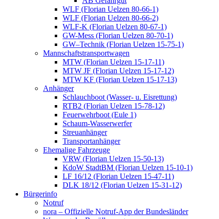
AB Gefahrgut
WLF (Florian Uelzen 80-66-1)
WLF (Florian Uelzen 80-66-2)
WLF-K (Florian Uelzen 80-67-1)
GW-Mess (Florian Uelzen 80-70-1)
GW–Technik (Florian Uelzen 15-75-1)
Mannschaftstransportwagen
MTW (Florian Uelzen 15-17-11)
MTW JF (Florian Uelzen 15-17-12)
MTW KF (Florian Uelzen 15-17-13)
Anhänger
Schlauchboot (Wasser- u. Eisrettung)
RTB2 (Florian Uelzen 15-78-12)
Feuerwehrboot (Eule 1)
Schaum-Wasserwerfer
Streuanhänger
Transportanhänger
Ehemalige Fahrzeuge
VRW (Florian Uelzen 15-50-13)
KdoW StadtBM (Florian Uelzen 15-10-1)
LF 16/12 (Florian Uelzen 15-47-11)
DLK 18/12 (Florian Uelzen 15-31-12)
Bürgerinfo
Notruf
nora – Offizielle Notruf-App der Bundesländer