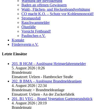
Warnung der Bevölkerung
Baden an offenen Gewässern
Wald-, Flächen- und Heckenbrandverhütung
CO macht K.O. – Schutz vor Kohlenmonoxid!
Stromausfall
Rauchwarnmelder
Ölunfälle
Vorsicht Fettbrand!
Paulinchen e.V.
Kontakt
Förderverein e.V.
Letzte Einsätze
203. B HGM – Auslösung Heimgefahrenmelder
5. August 2026
|
0:26
Brandeinsatz
Einsatzort: Uelzen - Hambrocker Straße
202. B BMA – Auslösung Brandmeldeanlage
4. August 2026
|
22:34
Brandeinsatz > Brandmeldeanlage
Einsatzort: Uelzen - An der Zuckerfabrik
201. B1 VEG – Brand Vegetation Gartengrundstück
4. August 2026
|
20:19
Brandeinsatz