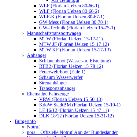
AB Gefahrgut
WLF (Florian Uelzen 80-66-1)
WLF (Florian Uelzen 80-66-2)
WLF-K (Florian Uelzen 80-67-1)
GW-Mess (Florian Uelzen 80-70-1)
GW–Technik (Florian Uelzen 15-75-1)
Mannschaftstransportwagen
MTW (Florian Uelzen 15-17-11)
MTW JF (Florian Uelzen 15-17-12)
MTW KF (Florian Uelzen 15-17-13)
Anhänger
Schlauchboot (Wasser- u. Eisrettung)
RTB2 (Florian Uelzen 15-78-12)
Feuerwehrboot (Eule 1)
Schaum-Wasserwerfer
Streuanhänger
Transportanhänger
Ehemalige Fahrzeuge
VRW (Florian Uelzen 15-50-13)
KdoW StadtBM (Florian Uelzen 15-10-1)
LF 16/12 (Florian Uelzen 15-47-11)
DLK 18/12 (Florian Uelzen 15-31-12)
Bürgerinfo
Notruf
nora – Offizielle Notruf-App der Bundesländer