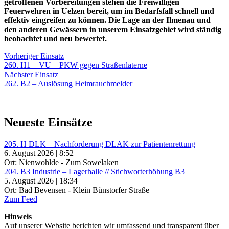
getroffenen Vorbereitungen stehen die Freiwilligen
Feuerwehren in Uelzen bereit, um im Bedarfsfall schnell und
effektiv eingreifen zu können. Die Lage an der Ilmenau und
den anderen Gewässern in unserem Einsatzgebiet wird ständig
beobachtet und neu bewertet.
Beitragsnavigation
Vorheriger
Vorheriger Einsatz
Einsatz:
260. H1 – VU – PKW gegen Straßenlaterne
Nächster
Nächster Einsatz
Einsatz:
262. B2 – Auslösung Heimrauchmelder
Neueste Einsätze
205. H DLK – Nachforderung DLAK zur Patientenrettung
6. August 2026 | 8:52
Ort: Nienwohlde - Zum Sowelaken
204. B3 Industrie – Lagerhalle // Stichworterhöhung B3
5. August 2026 | 18:34
Ort: Bad Bevensen - Klein Bünstorfer Straße
Zum Feed
Hinweis
Auf unserer Website berichten wir umfassend und transparent über