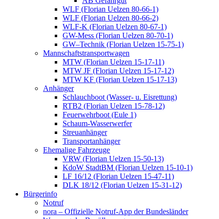
AB Gefahrgut
WLF (Florian Uelzen 80-66-1)
WLF (Florian Uelzen 80-66-2)
WLF-K (Florian Uelzen 80-67-1)
GW-Mess (Florian Uelzen 80-70-1)
GW–Technik (Florian Uelzen 15-75-1)
Mannschaftstransportwagen
MTW (Florian Uelzen 15-17-11)
MTW JF (Florian Uelzen 15-17-12)
MTW KF (Florian Uelzen 15-17-13)
Anhänger
Schlauchboot (Wasser- u. Eisrettung)
RTB2 (Florian Uelzen 15-78-12)
Feuerwehrboot (Eule 1)
Schaum-Wasserwerfer
Streuanhänger
Transportanhänger
Ehemalige Fahrzeuge
VRW (Florian Uelzen 15-50-13)
KdoW StadtBM (Florian Uelzen 15-10-1)
LF 16/12 (Florian Uelzen 15-47-11)
DLK 18/12 (Florian Uelzen 15-31-12)
Bürgerinfo
Notruf
nora – Offizielle Notruf-App der Bundesländer