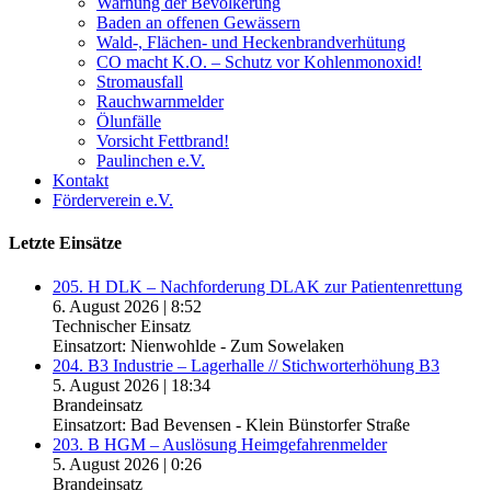
Warnung der Bevölkerung
Baden an offenen Gewässern
Wald-, Flächen- und Heckenbrandverhütung
CO macht K.O. – Schutz vor Kohlenmonoxid!
Stromausfall
Rauchwarnmelder
Ölunfälle
Vorsicht Fettbrand!
Paulinchen e.V.
Kontakt
Förderverein e.V.
Letzte Einsätze
205. H DLK – Nachforderung DLAK zur Patientenrettung
6. August 2026
|
8:52
Technischer Einsatz
Einsatzort: Nienwohlde - Zum Sowelaken
204. B3 Industrie – Lagerhalle // Stichworterhöhung B3
5. August 2026
|
18:34
Brandeinsatz
Einsatzort: Bad Bevensen - Klein Bünstorfer Straße
203. B HGM – Auslösung Heimgefahrenmelder
5. August 2026
|
0:26
Brandeinsatz