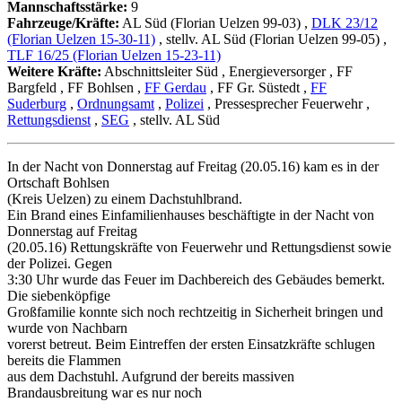
Mannschaftsstärke:
9
Fahrzeuge/Kräfte:
AL Süd (Florian Uelzen 99-03)
,
DLK 23/12
(Florian Uelzen 15-30-11)
, stellv. AL Süd (Florian Uelzen 99-05)
,
TLF 16/25 (Florian Uelzen 15-23-11)
Weitere Kräfte:
Abschnittsleiter Süd
, Energieversorger
, FF
Bargfeld
, FF Bohlsen
,
FF Gerdau
, FF Gr. Süstedt
,
FF
Suderburg
,
Ordnungsamt
,
Polizei
, Pressesprecher Feuerwehr
,
Rettungsdienst
,
SEG
, stellv. AL Süd
In der Nacht von Donnerstag auf Freitag (20.05.16) kam es in der
Ortschaft Bohlsen
(Kreis Uelzen) zu einem Dachstuhlbrand.
Ein Brand eines Einfamilienhauses beschäftigte in der Nacht von
Donnerstag auf Freitag
(20.05.16) Rettungskräfte von Feuerwehr und Rettungsdienst sowie
der Polizei. Gegen
3:30 Uhr wurde das Feuer im Dachbereich des Gebäudes bemerkt.
Die siebenköpfige
Großfamilie konnte sich noch rechtzeitig in Sicherheit bringen und
wurde von Nachbarn
vorerst betreut. Beim Eintreffen der ersten Einsatzkräfte schlugen
bereits die Flammen
aus dem Dachstuhl. Aufgrund der bereits massiven
Brandausbreitung war es nur noch