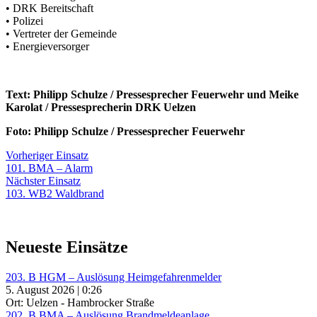
• DRK Bereitschaft
• Polizei
• Vertreter der Gemeinde
• Energieversorger
Text: Philipp Schulze / Pressesprecher Feuerwehr und Meike
Karolat / Pressesprecherin DRK Uelzen
Foto: Philipp Schulze / Pressesprecher Feuerwehr
Beitragsnavigation
Vorheriger
Vorheriger Einsatz
Einsatz:
101. BMA – Alarm
Nächster
Nächster Einsatz
Einsatz:
103. WB2 Waldbrand
Neueste Einsätze
203. B HGM – Auslösung Heimgefahrenmelder
5. August 2026 | 0:26
Ort: Uelzen - Hambrocker Straße
202. B BMA – Auslösung Brandmeldeanlage