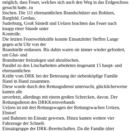
möglich, dass Feuer, welches sich auch den Weg in das Erdgeschoss
gesucht hatte, zu
löschen. Die 111 ehrenamtlichen Brandschützer aus Bohlsen,
Bargfeld, Gerdau,
Suderburg, Groß Süstedt und Uelzen brachten das Feuer nach
knapp einer Stunde unter
Kontrolle.
Die letzten Feuerwehrkräfte konnte Einsatzleiter Steffen Lange
gegen acht Uhr von der
Brandstelle entlassen. Bis dahin waren sie immer wieder gefordert,
um Glut- und
Brandnester freizulegen und abzulöschen.
Parallel zu den Löscharbeiten arbeiteten insgesamt 15 haupt- und
ehrenamtlichen
Kräfte vom DRK bei der Betreuung der siebenköpfige Familie
Hand in Hand zusammen.
Diese wurde durch den Rettungsdienst untersucht, glücklicherweise
kamen alle
unverletzt, allerdings mit einem großen Schrecken, davon. Der
Rettungsdienst des DRKKreisverbands
Uelzen ist mit drei Rettungswagen der Rettungswachen Uelzen,
Ebstorf
und Bahnsen im Einsatz gewesen. Hinzu kamen weitere vier
Fahrzeuge der Schnell-
Einsatzgruppe der DRK-Bereitschaften. Da die Familie (drei