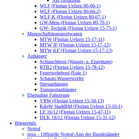
AB Gefahrgut
WLF (Florian Uelzen 80-66-1)
WLF (Florian Uelzen 80-66-2)
WLF-K (Florian Uelzen 80-67-1)
GW-Mess (Florian Uelzen 80-70-1)
GW–Technik (Florian Uelzen 15-75-1)
Mannschaftstransportwagen
MTW (Florian Uelzen 15-17-11)
MTW JF (Florian Uelzen 15-17-12)
MTW KF (Florian Uelzen 15-17-13)
Anhänger
Schlauchboot (Wasser- u. Eisrettung)
RTB2 (Florian Uelzen 15-78-12)
Feuerwehrboot (Eule 1)
Schaum-Wasserwerfer
Streuanhänger
Transportanhänger
Ehemalige Fahrzeuge
VRW (Florian Uelzen 15-50-13)
KdoW StadtBM (Florian Uelzen 15-10-1)
LF 16/12 (Florian Uelzen 15-47-11)
DLK 18/12 (Florian Uelzen 15-31-12)
Bürgerinfo
Notruf
nora – Offizielle Notruf-App der Bundesländer