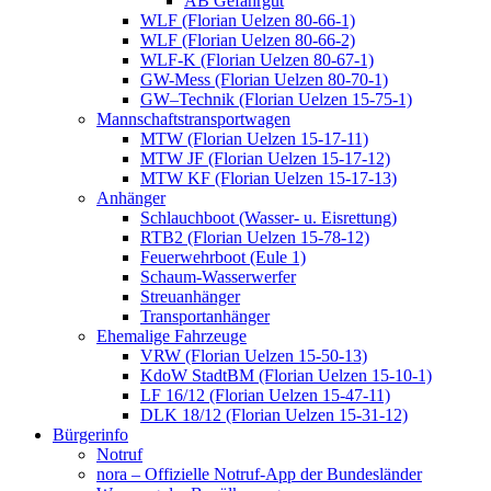
AB Gefahrgut
WLF (Florian Uelzen 80-66-1)
WLF (Florian Uelzen 80-66-2)
WLF-K (Florian Uelzen 80-67-1)
GW-Mess (Florian Uelzen 80-70-1)
GW–Technik (Florian Uelzen 15-75-1)
Mannschaftstransportwagen
MTW (Florian Uelzen 15-17-11)
MTW JF (Florian Uelzen 15-17-12)
MTW KF (Florian Uelzen 15-17-13)
Anhänger
Schlauchboot (Wasser- u. Eisrettung)
RTB2 (Florian Uelzen 15-78-12)
Feuerwehrboot (Eule 1)
Schaum-Wasserwerfer
Streuanhänger
Transportanhänger
Ehemalige Fahrzeuge
VRW (Florian Uelzen 15-50-13)
KdoW StadtBM (Florian Uelzen 15-10-1)
LF 16/12 (Florian Uelzen 15-47-11)
DLK 18/12 (Florian Uelzen 15-31-12)
Bürgerinfo
Notruf
nora – Offizielle Notruf-App der Bundesländer