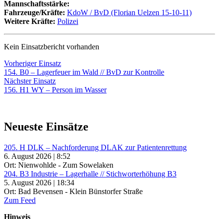
Mannschaftsstärke:
Fahrzeuge/Kräfte:
KdoW / BvD (Florian Uelzen 15-10-11)
Weitere Kräfte:
Polizei
Kein Einsatzbericht vorhanden
Beitragsnavigation
Vorheriger
Vorheriger Einsatz
Einsatz:
154. B0 – Lagerfeuer im Wald // BvD zur Kontrolle
Nächster
Nächster Einsatz
Einsatz:
156. H1 WY – Person im Wasser
Neueste Einsätze
205. H DLK – Nachforderung DLAK zur Patientenrettung
6. August 2026 | 8:52
Ort: Nienwohlde - Zum Sowelaken
204. B3 Industrie – Lagerhalle // Stichworterhöhung B3
5. August 2026 | 18:34
Ort: Bad Bevensen - Klein Bünstorfer Straße
Zum Feed
Hinweis