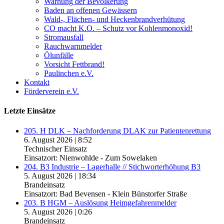
Warnung der Bevölkerung
Baden an offenen Gewässern
Wald-, Flächen- und Heckenbrandverhütung
CO macht K.O. – Schutz vor Kohlenmonoxid!
Stromausfall
Rauchwarnmelder
Ölunfälle
Vorsicht Fettbrand!
Paulinchen e.V.
Kontakt
Förderverein e.V.
Letzte Einsätze
205. H DLK – Nachforderung DLAK zur Patientenrettung
6. August 2026
|
8:52
Technischer Einsatz
Einsatzort: Nienwohlde - Zum Sowelaken
204. B3 Industrie – Lagerhalle // Stichworterhöhung B3
5. August 2026
|
18:34
Brandeinsatz
Einsatzort: Bad Bevensen - Klein Bünstorfer Straße
203. B HGM – Auslösung Heimgefahrenmelder
5. August 2026
|
0:26
Brandeinsatz