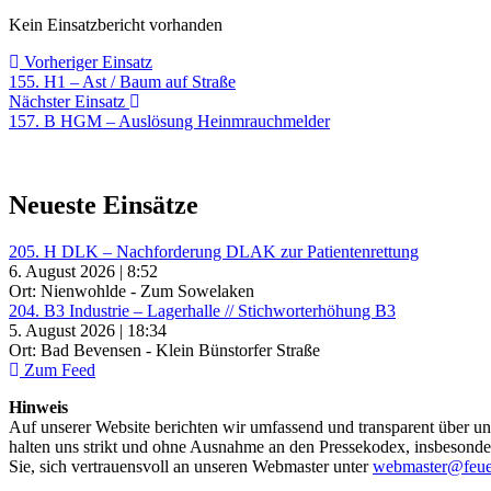
Kein Einsatzbericht vorhanden
Beitragsnavigation
Vorheriger
Vorheriger Einsatz
Einsatz:
155. H1 – Ast / Baum auf Straße
Nächster
Nächster Einsatz
Einsatz:
157. B HGM – Auslösung Heinmrauchmelder
Neueste Einsätze
205. H DLK – Nachforderung DLAK zur Patientenrettung
6. August 2026 | 8:52
Ort: Nienwohlde - Zum Sowelaken
204. B3 Industrie – Lagerhalle // Stichworterhöhung B3
5. August 2026 | 18:34
Ort: Bad Bevensen - Klein Bünstorfer Straße
Zum Feed
Hinweis
Auf unserer Website berichten wir umfassend und transparent über uns
halten uns strikt und ohne Ausnahme an den Pressekodex, insbesondere 
Sie, sich vertrauensvoll an unseren Webmaster unter
webmaster@feue