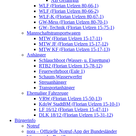
AB Gefahrgut
WLF (Florian Uelzen 80-66-1)
WLF (Florian Uelzen 80-66-2)
WLF-K (Florian Uelzen 80-67-1)
GW-Mess (Florian Uelzen 80-70-1)
GW–Technik (Florian Uelzen 15-75-1)
Mannschaftstransportwagen
MTW (Florian Uelzen 15-17-11)
MTW JF (Florian Uelzen 15-17-12)
MTW KF (Florian Uelzen 15-17-13)
Anhänger
Schlauchboot (Wasser- u. Eisrettung)
RTB2 (Florian Uelzen 15-78-12)
Feuerwehrboot (Eule 1)
Schaum-Wasserwerfer
Streuanhänger
Transportanhänger
Ehemalige Fahrzeuge
VRW (Florian Uelzen 15-50-13)
KdoW StadtBM (Florian Uelzen 15-10-1)
LF 16/12 (Florian Uelzen 15-47-11)
DLK 18/12 (Florian Uelzen 15-31-12)
Bürgerinfo
Notruf
nora – Offizielle Notruf-App der Bundesländer