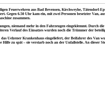
lligen Feuerwehren aus Bad Bevensen, Kirchweyhe, Tätendorf-Ep
ert. Gegen 6.50 Uhr kam ein, mit zwei Personen besetzter Van, a
gmaschine zusammen.
ungen, niemand mehr in den Fahrzeugen eingeklemmt. Durch die F
eren Verlauf des Einsatzes wurden noch die Trümmer der beteili
 das Uelzener Krankenhaus eingeliefert, der Beifahrer des Van w
ilfe zu spät – sie verstarb noch an der Unfallstelle. An dieser St