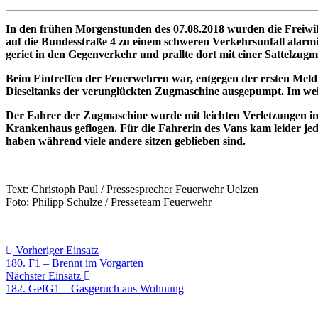
In den frühen Morgenstunden des 07.08.2018 wurden die Freiwi
auf die Bundesstraße 4 zu einem schweren Verkehrsunfall alarmi
geriet in den Gegenverkehr und prallte dort mit einer Sattelzu
Beim Eintreffen der Feuerwehren war, entgegen der ersten Meld
Dieseltanks der verunglückten Zugmaschine ausgepumpt. Im weit
Der Fahrer der Zugmaschine wurde mit leichten Verletzungen in
Krankenhaus geflogen. Für die Fahrerin des Vans kam leider jede H
haben während viele andere sitzen geblieben sind.
Text: Christoph Paul / Pressesprecher Feuerwehr Uelzen
Foto: Philipp Schulze / Presseteam Feuerwehr
Beitragsnavigation
Vorheriger
Vorheriger Einsatz
Einsatz:
180. F1 – Brennt im Vorgarten
Nächster
Nächster Einsatz
Einsatz:
182. GefG1 – Gasgeruch aus Wohnung