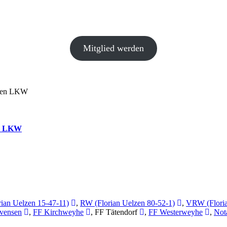
Mitglied werden
egen LKW
en LKW
rian Uelzen 15-47-11)
,
RW (Florian Uelzen 80-52-1)
,
VRW (Floria
vensen
,
FF Kirchweyhe
, FF Tätendorf
,
FF Westerweyhe
,
Not