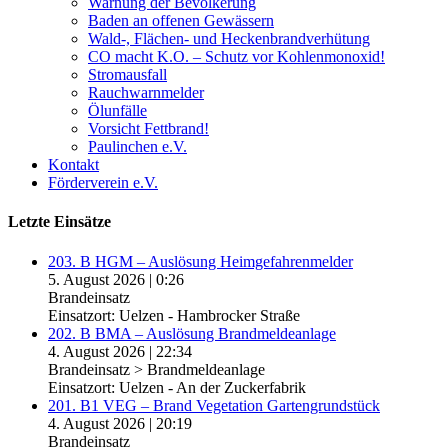
Warnung der Bevölkerung
Baden an offenen Gewässern
Wald-, Flächen- und Heckenbrandverhütung
CO macht K.O. – Schutz vor Kohlenmonoxid!
Stromausfall
Rauchwarnmelder
Ölunfälle
Vorsicht Fettbrand!
Paulinchen e.V.
Kontakt
Förderverein e.V.
Letzte Einsätze
203. B HGM – Auslösung Heimgefahrenmelder
5. August 2026
|
0:26
Brandeinsatz
Einsatzort: Uelzen - Hambrocker Straße
202. B BMA – Auslösung Brandmeldeanlage
4. August 2026
|
22:34
Brandeinsatz > Brandmeldeanlage
Einsatzort: Uelzen - An der Zuckerfabrik
201. B1 VEG – Brand Vegetation Gartengrundstück
4. August 2026
|
20:19
Brandeinsatz