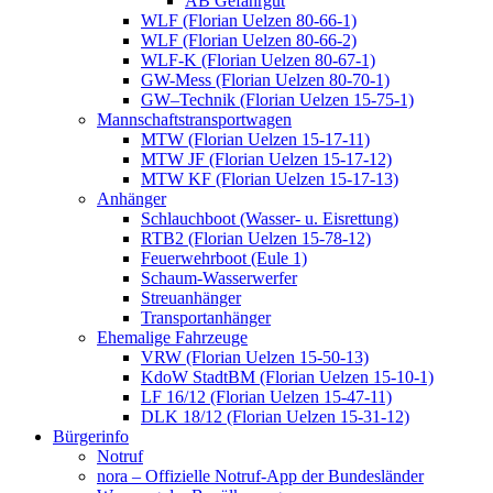
AB Gefahrgut
WLF (Florian Uelzen 80-66-1)
WLF (Florian Uelzen 80-66-2)
WLF-K (Florian Uelzen 80-67-1)
GW-Mess (Florian Uelzen 80-70-1)
GW–Technik (Florian Uelzen 15-75-1)
Mannschaftstransportwagen
MTW (Florian Uelzen 15-17-11)
MTW JF (Florian Uelzen 15-17-12)
MTW KF (Florian Uelzen 15-17-13)
Anhänger
Schlauchboot (Wasser- u. Eisrettung)
RTB2 (Florian Uelzen 15-78-12)
Feuerwehrboot (Eule 1)
Schaum-Wasserwerfer
Streuanhänger
Transportanhänger
Ehemalige Fahrzeuge
VRW (Florian Uelzen 15-50-13)
KdoW StadtBM (Florian Uelzen 15-10-1)
LF 16/12 (Florian Uelzen 15-47-11)
DLK 18/12 (Florian Uelzen 15-31-12)
Bürgerinfo
Notruf
nora – Offizielle Notruf-App der Bundesländer