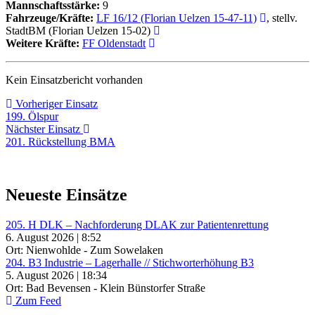
Mannschaftsstärke:
9
Fahrzeuge/Kräfte:
LF 16/12 (Florian Uelzen 15-47-11)
, stellv.
StadtBM (Florian Uelzen 15-02)
Weitere Kräfte:
FF Oldenstadt
Kein Einsatzbericht vorhanden
Beitragsnavigation
Vorheriger
Vorheriger Einsatz
Einsatz:
199. Ölspur
Nächster
Nächster Einsatz
Einsatz:
201. Rückstellung BMA
Neueste Einsätze
205. H DLK – Nachforderung DLAK zur Patientenrettung
6. August 2026 | 8:52
Ort: Nienwohlde - Zum Sowelaken
204. B3 Industrie – Lagerhalle // Stichworterhöhung B3
5. August 2026 | 18:34
Ort: Bad Bevensen - Klein Bünstorfer Straße
Zum Feed