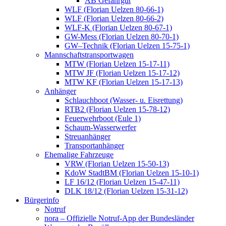
AB Gefahrgut
WLF (Florian Uelzen 80-66-1)
WLF (Florian Uelzen 80-66-2)
WLF-K (Florian Uelzen 80-67-1)
GW-Mess (Florian Uelzen 80-70-1)
GW–Technik (Florian Uelzen 15-75-1)
Mannschaftstransportwagen
MTW (Florian Uelzen 15-17-11)
MTW JF (Florian Uelzen 15-17-12)
MTW KF (Florian Uelzen 15-17-13)
Anhänger
Schlauchboot (Wasser- u. Eisrettung)
RTB2 (Florian Uelzen 15-78-12)
Feuerwehrboot (Eule 1)
Schaum-Wasserwerfer
Streuanhänger
Transportanhänger
Ehemalige Fahrzeuge
VRW (Florian Uelzen 15-50-13)
KdoW StadtBM (Florian Uelzen 15-10-1)
LF 16/12 (Florian Uelzen 15-47-11)
DLK 18/12 (Florian Uelzen 15-31-12)
Bürgerinfo
Notruf
nora – Offizielle Notruf-App der Bundesländer