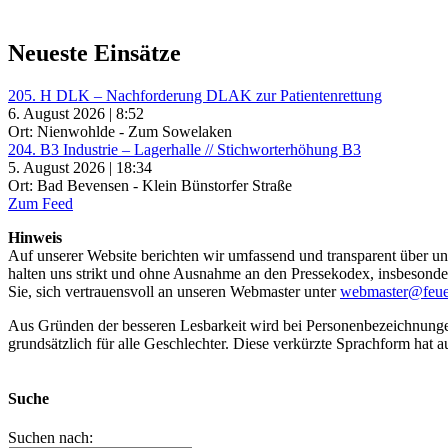
Neueste Einsätze
205. H DLK – Nachforderung DLAK zur Patientenrettung
6. August 2026 | 8:52
Ort: Nienwohlde - Zum Sowelaken
204. B3 Industrie – Lagerhalle // Stichworterhöhung B3
5. August 2026 | 18:34
Ort: Bad Bevensen - Klein Bünstorfer Straße
Zum Feed
Hinweis
Auf unserer Website berichten wir umfassend und transparent über uns
halten uns strikt und ohne Ausnahme an den Pressekodex, insbesondere 
Sie, sich vertrauensvoll an unseren Webmaster unter
webmaster@feue
Aus Gründen der besseren Lesbarkeit wird bei Personenbezeichnung
grundsätzlich für alle Geschlechter. Diese verkürzte Sprachform hat a
Suche
Suchen nach: