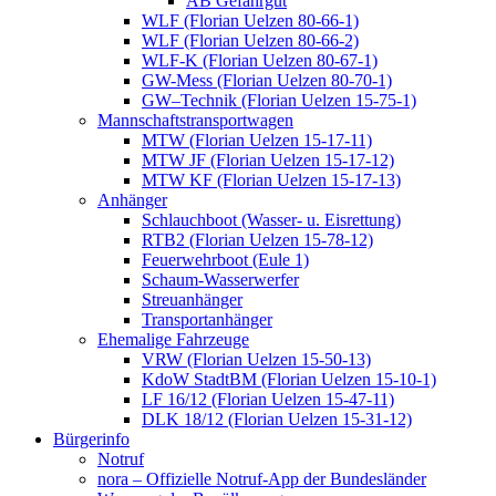
AB Gefahrgut
WLF (Florian Uelzen 80-66-1)
WLF (Florian Uelzen 80-66-2)
WLF-K (Florian Uelzen 80-67-1)
GW-Mess (Florian Uelzen 80-70-1)
GW–Technik (Florian Uelzen 15-75-1)
Mannschaftstransportwagen
MTW (Florian Uelzen 15-17-11)
MTW JF (Florian Uelzen 15-17-12)
MTW KF (Florian Uelzen 15-17-13)
Anhänger
Schlauchboot (Wasser- u. Eisrettung)
RTB2 (Florian Uelzen 15-78-12)
Feuerwehrboot (Eule 1)
Schaum-Wasserwerfer
Streuanhänger
Transportanhänger
Ehemalige Fahrzeuge
VRW (Florian Uelzen 15-50-13)
KdoW StadtBM (Florian Uelzen 15-10-1)
LF 16/12 (Florian Uelzen 15-47-11)
DLK 18/12 (Florian Uelzen 15-31-12)
Bürgerinfo
Notruf
nora – Offizielle Notruf-App der Bundesländer