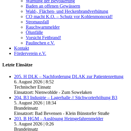
Warnung der Bevölkerung
Baden an offenen Gewässern
Wald-, Flächen- und Heckenbrandverhütung
CO macht K.O. – Schutz vor Kohlenmonoxid!
Stromausfall
Rauchwarnmelder
Ölunfälle
Vorsicht Fettbrand!
Paulinchen e.V.
Kontakt
Förderverein e.V.
Letzte Einsätze
205. H DLK – Nachforderung DLAK zur Patientenrettung
6. August 2026
|
8:52
Technischer Einsatz
Einsatzort: Nienwohlde - Zum Sowelaken
204. B3 Industrie – Lagerhalle // Stichworterhöhung B3
5. August 2026
|
18:34
Brandeinsatz
Einsatzort: Bad Bevensen - Klein Bünstorfer Straße
203. B HGM – Auslösung Heimgefahrenmelder
5. August 2026
|
0:26
Brandeinsatz