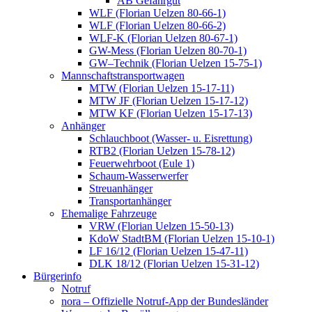
AB Gefahrgut
WLF (Florian Uelzen 80-66-1)
WLF (Florian Uelzen 80-66-2)
WLF-K (Florian Uelzen 80-67-1)
GW-Mess (Florian Uelzen 80-70-1)
GW–Technik (Florian Uelzen 15-75-1)
Mannschaftstransportwagen
MTW (Florian Uelzen 15-17-11)
MTW JF (Florian Uelzen 15-17-12)
MTW KF (Florian Uelzen 15-17-13)
Anhänger
Schlauchboot (Wasser- u. Eisrettung)
RTB2 (Florian Uelzen 15-78-12)
Feuerwehrboot (Eule 1)
Schaum-Wasserwerfer
Streuanhänger
Transportanhänger
Ehemalige Fahrzeuge
VRW (Florian Uelzen 15-50-13)
KdoW StadtBM (Florian Uelzen 15-10-1)
LF 16/12 (Florian Uelzen 15-47-11)
DLK 18/12 (Florian Uelzen 15-31-12)
Bürgerinfo
Notruf
nora – Offizielle Notruf-App der Bundesländer