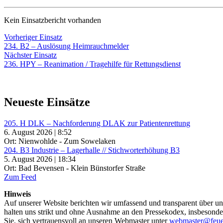
Kein Einsatzbericht vorhanden
Beitragsnavigation
Vorheriger
Vorheriger Einsatz
Einsatz:
234. B2 – Auslösung Heimrauchmelder
Nächster
Nächster Einsatz
Einsatz:
236. HPY – Reanimation / Tragehilfe für Rettungsdienst
Neueste Einsätze
205. H DLK – Nachforderung DLAK zur Patientenrettung
6. August 2026 | 8:52
Ort: Nienwohlde - Zum Sowelaken
204. B3 Industrie – Lagerhalle // Stichworterhöhung B3
5. August 2026 | 18:34
Ort: Bad Bevensen - Klein Bünstorfer Straße
Zum Feed
Hinweis
Auf unserer Website berichten wir umfassend und transparent über uns
halten uns strikt und ohne Ausnahme an den Pressekodex, insbesondere 
Sie, sich vertrauensvoll an unseren Webmaster unter
webmaster@feue