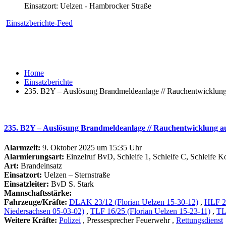
Einsatzort: Uelzen - Hambrocker Straße
Einsatzberichte-Feed
Home
Einsatzberichte
235. B2Y – Auslösung Brandmeldeanlage // Rauchentwicklung
235. B2Y – Auslösung Brandmeldeanlage // Rauchentwicklung au
Alarmzeit:
9. Oktober 2025 um 15:35 Uhr
Alarmierungsart:
Einzelruf BvD, Schleife 1, Schleife C, Schleife 
Art:
Brandeinsatz
Einsatzort:
Uelzen – Sternstraße
Einsatzleiter:
BvD S. Stark
Mannschaftsstärke:
Fahrzeuge/Kräfte:
DLAK 23/12 (Florian Uelzen 15-30-12)
,
HLF 20
Niedersachsen 05-03-02)
,
TLF 16/25 (Florian Uelzen 15-23-11)
,
TL
Weitere Kräfte:
Polizei
, Pressesprecher Feuerwehr
,
Rettungsdienst