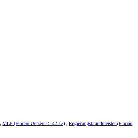
,
MLF (Florian Uelzen 15-42-12)
,
Regierungsbrandmeister (Florian