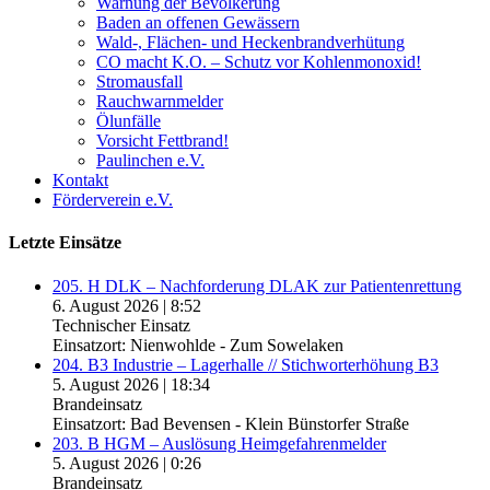
Warnung der Bevölkerung
Baden an offenen Gewässern
Wald-, Flächen- und Heckenbrandverhütung
CO macht K.O. – Schutz vor Kohlenmonoxid!
Stromausfall
Rauchwarnmelder
Ölunfälle
Vorsicht Fettbrand!
Paulinchen e.V.
Kontakt
Förderverein e.V.
Letzte Einsätze
205. H DLK – Nachforderung DLAK zur Patientenrettung
6. August 2026
|
8:52
Technischer Einsatz
Einsatzort: Nienwohlde - Zum Sowelaken
204. B3 Industrie – Lagerhalle // Stichworterhöhung B3
5. August 2026
|
18:34
Brandeinsatz
Einsatzort: Bad Bevensen - Klein Bünstorfer Straße
203. B HGM – Auslösung Heimgefahrenmelder
5. August 2026
|
0:26
Brandeinsatz