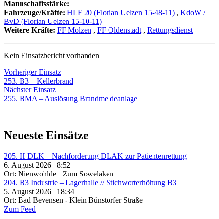
Mannschaftsstärke:
Fahrzeuge/Kräfte:
HLF 20 (Florian Uelzen 15-48-11)
,
KdoW /
BvD (Florian Uelzen 15-10-11)
Weitere Kräfte:
FF Molzen
,
FF Oldenstadt
,
Rettungsdienst
Kein Einsatzbericht vorhanden
Beitragsnavigation
Vorheriger
Vorheriger Einsatz
Einsatz:
253. B3 – Kellerbrand
Nächster
Nächster Einsatz
Einsatz:
255. BMA – Auslösung Brandmeldeanlage
Neueste Einsätze
205. H DLK – Nachforderung DLAK zur Patientenrettung
6. August 2026 | 8:52
Ort: Nienwohlde - Zum Sowelaken
204. B3 Industrie – Lagerhalle // Stichworterhöhung B3
5. August 2026 | 18:34
Ort: Bad Bevensen - Klein Bünstorfer Straße
Zum Feed