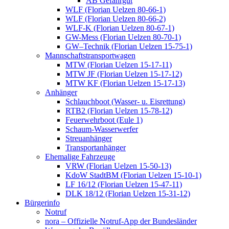
AB Gefahrgut
WLF (Florian Uelzen 80-66-1)
WLF (Florian Uelzen 80-66-2)
WLF-K (Florian Uelzen 80-67-1)
GW-Mess (Florian Uelzen 80-70-1)
GW–Technik (Florian Uelzen 15-75-1)
Mannschaftstransportwagen
MTW (Florian Uelzen 15-17-11)
MTW JF (Florian Uelzen 15-17-12)
MTW KF (Florian Uelzen 15-17-13)
Anhänger
Schlauchboot (Wasser- u. Eisrettung)
RTB2 (Florian Uelzen 15-78-12)
Feuerwehrboot (Eule 1)
Schaum-Wasserwerfer
Streuanhänger
Transportanhänger
Ehemalige Fahrzeuge
VRW (Florian Uelzen 15-50-13)
KdoW StadtBM (Florian Uelzen 15-10-1)
LF 16/12 (Florian Uelzen 15-47-11)
DLK 18/12 (Florian Uelzen 15-31-12)
Bürgerinfo
Notruf
nora – Offizielle Notruf-App der Bundesländer