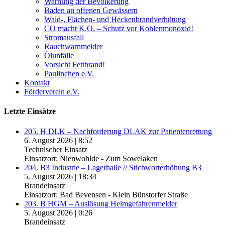
Warnung der Bevölkerung
Baden an offenen Gewässern
Wald-, Flächen- und Heckenbrandverhütung
CO macht K.O. – Schutz vor Kohlenmonoxid!
Stromausfall
Rauchwarnmelder
Ölunfälle
Vorsicht Fettbrand!
Paulinchen e.V.
Kontakt
Förderverein e.V.
Letzte Einsätze
205. H DLK – Nachforderung DLAK zur Patientenrettung
6. August 2026
|
8:52
Technischer Einsatz
Einsatzort: Nienwohlde - Zum Sowelaken
204. B3 Industrie – Lagerhalle // Stichworterhöhung B3
5. August 2026
|
18:34
Brandeinsatz
Einsatzort: Bad Bevensen - Klein Bünstorfer Straße
203. B HGM – Auslösung Heimgefahrenmelder
5. August 2026
|
0:26
Brandeinsatz