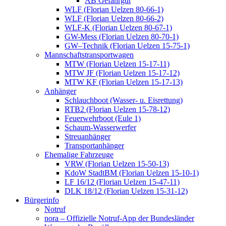
AB Gefahrgut
WLF (Florian Uelzen 80-66-1)
WLF (Florian Uelzen 80-66-2)
WLF-K (Florian Uelzen 80-67-1)
GW-Mess (Florian Uelzen 80-70-1)
GW–Technik (Florian Uelzen 15-75-1)
Mannschaftstransportwagen
MTW (Florian Uelzen 15-17-11)
MTW JF (Florian Uelzen 15-17-12)
MTW KF (Florian Uelzen 15-17-13)
Anhänger
Schlauchboot (Wasser- u. Eisrettung)
RTB2 (Florian Uelzen 15-78-12)
Feuerwehrboot (Eule 1)
Schaum-Wasserwerfer
Streuanhänger
Transportanhänger
Ehemalige Fahrzeuge
VRW (Florian Uelzen 15-50-13)
KdoW StadtBM (Florian Uelzen 15-10-1)
LF 16/12 (Florian Uelzen 15-47-11)
DLK 18/12 (Florian Uelzen 15-31-12)
Bürgerinfo
Notruf
nora – Offizielle Notruf-App der Bundesländer