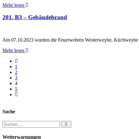
Mehr lesen
201. B3 – Gebäudebrand
Am 07.10.2023 wurden die Feuerwehren Westerweyhe, Kirchweyhe so
Mehr lesen
Neuere Artikel
1
2
3
4
5
Ältere Artikel
Suche
Suchen nach:
Wetterwarnungen