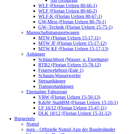
AB Gefahrgut
WLF (Florian Uelzen 80-66-1)
WLF (Florian Uelzen 80-66-2)
WLF-K (Florian Uelzen 80-67-1)
GW-Mess (Florian Uelzen 80-70-1)
GW–Technik (Florian Uelzen 15-75-1)
Mannschaftstransportwagen
MTW (Florian Uelzen 15-17-11)
MTW JF (Florian Uelzen 15-17-12)
MTW KF (Florian Uelzen 15-17-13)
Anhänger
Schlauchboot (Wasser- u. Eisrettung)
RTB2 (Florian Uelzen 15-78-12)
Feuerwehrboot (Eule 1)
Schaum-Wasserwerfer
Streuanhänger
Transportanhänger
Ehemalige Fahrzeuge
VRW (Florian Uelzen 15-50-13)
KdoW StadtBM (Florian Uelzen 15-10-1)
LF 16/12 (Florian Uelzen 15-47-11)
DLK 18/12 (Florian Uelzen 15-31-12)
Bürgerinfo
Notruf
nora – Offizielle Notruf-App der Bundesländer