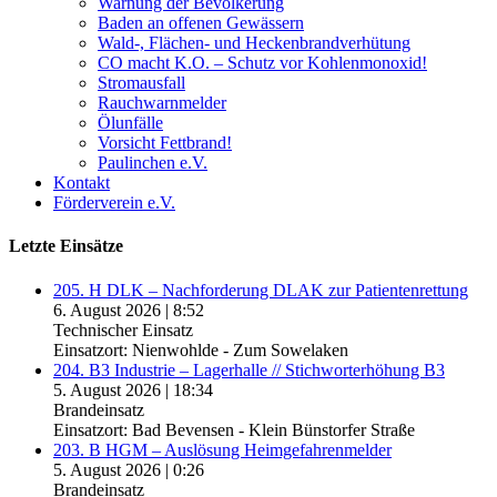
Warnung der Bevölkerung
Baden an offenen Gewässern
Wald-, Flächen- und Heckenbrandverhütung
CO macht K.O. – Schutz vor Kohlenmonoxid!
Stromausfall
Rauchwarnmelder
Ölunfälle
Vorsicht Fettbrand!
Paulinchen e.V.
Kontakt
Förderverein e.V.
Letzte Einsätze
205. H DLK – Nachforderung DLAK zur Patientenrettung
6. August 2026
|
8:52
Technischer Einsatz
Einsatzort: Nienwohlde - Zum Sowelaken
204. B3 Industrie – Lagerhalle // Stichworterhöhung B3
5. August 2026
|
18:34
Brandeinsatz
Einsatzort: Bad Bevensen - Klein Bünstorfer Straße
203. B HGM – Auslösung Heimgefahrenmelder
5. August 2026
|
0:26
Brandeinsatz