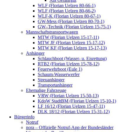
AB Gefahrgut
WLF (Florian Uelzen 80-66-1)
WLF (Florian Uelzen 80-66-2)
WLF-K (Florian Uelzen 80-67-1)
GW-Mess (Florian Uelzen 80-70-1)
GW–Technik (Florian Uelzen 15-75-1)
Mannschaftstransportwagen
MTW (Florian Uelzen 15-17-11)
MTW JF (Florian Uelzen 15-17-12)
MTW KF (Florian Uelzen 15-17-13)
Anhänger
Schlauchboot (Wasser- u. Eisrettung)
RTB2 (Florian Uelzen 15-78-12)
Feuerwehrboot (Eule 1)
Schaum-Wasserwerfer
Streuanhänger
Transportanhänger
Ehemalige Fahrzeuge
VRW (Florian Uelzen 15-50-13)
KdoW StadtBM (Florian Uelzen 15-10-1)
LF 16/12 (Florian Uelzen 15-47-11)
DLK 18/12 (Florian Uelzen 15-31-12)
Bürgerinfo
Notruf
nora – Offizielle Notruf-App der Bundesländer