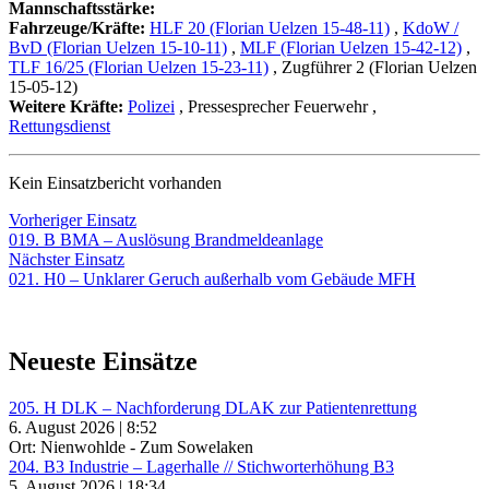
Mannschaftsstärke:
Fahrzeuge/Kräfte:
HLF 20 (Florian Uelzen 15-48-11)
,
KdoW /
BvD (Florian Uelzen 15-10-11)
,
MLF (Florian Uelzen 15-42-12)
,
TLF 16/25 (Florian Uelzen 15-23-11)
, Zugführer 2 (Florian Uelzen
15-05-12)
Weitere Kräfte:
Polizei
, Pressesprecher Feuerwehr
,
Rettungsdienst
Kein Einsatzbericht vorhanden
Beitragsnavigation
Vorheriger
Vorheriger Einsatz
Einsatz:
019. B BMA – Auslösung Brandmeldeanlage
Nächster
Nächster Einsatz
Einsatz:
021. H0 – Unklarer Geruch außerhalb vom Gebäude MFH
Neueste Einsätze
205. H DLK – Nachforderung DLAK zur Patientenrettung
6. August 2026 | 8:52
Ort: Nienwohlde - Zum Sowelaken
204. B3 Industrie – Lagerhalle // Stichworterhöhung B3
5. August 2026 | 18:34