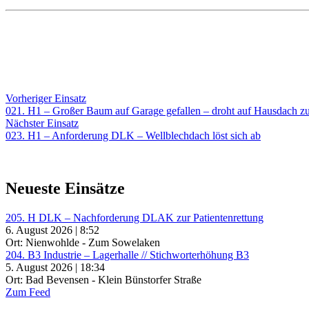
Beitragsnavigation
Vorheriger
Vorheriger Einsatz
Einsatz:
021. H1 – Großer Baum auf Garage gefallen – droht auf Hausdach zu
Nächster
Nächster Einsatz
Einsatz:
023. H1 – Anforderung DLK – Wellblechdach löst sich ab
Neueste Einsätze
205. H DLK – Nachforderung DLAK zur Patientenrettung
6. August 2026 | 8:52
Ort: Nienwohlde - Zum Sowelaken
204. B3 Industrie – Lagerhalle // Stichworterhöhung B3
5. August 2026 | 18:34
Ort: Bad Bevensen - Klein Bünstorfer Straße
Zum Feed