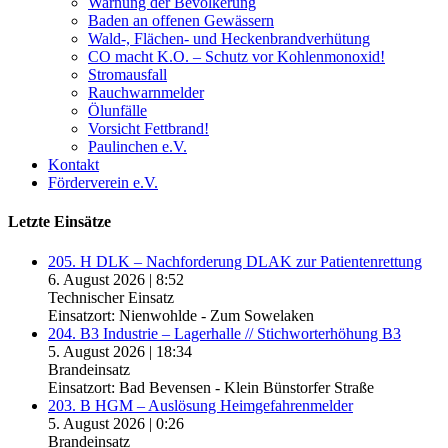
Warnung der Bevölkerung
Baden an offenen Gewässern
Wald-, Flächen- und Heckenbrandverhütung
CO macht K.O. – Schutz vor Kohlenmonoxid!
Stromausfall
Rauchwarnmelder
Ölunfälle
Vorsicht Fettbrand!
Paulinchen e.V.
Kontakt
Förderverein e.V.
Letzte Einsätze
205. H DLK – Nachforderung DLAK zur Patientenrettung
6. August 2026
|
8:52
Technischer Einsatz
Einsatzort: Nienwohlde - Zum Sowelaken
204. B3 Industrie – Lagerhalle // Stichworterhöhung B3
5. August 2026
|
18:34
Brandeinsatz
Einsatzort: Bad Bevensen - Klein Bünstorfer Straße
203. B HGM – Auslösung Heimgefahrenmelder
5. August 2026
|
0:26
Brandeinsatz