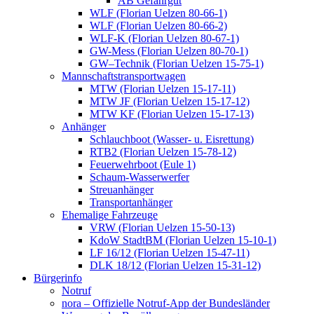
AB Gefahrgut
WLF (Florian Uelzen 80-66-1)
WLF (Florian Uelzen 80-66-2)
WLF-K (Florian Uelzen 80-67-1)
GW-Mess (Florian Uelzen 80-70-1)
GW–Technik (Florian Uelzen 15-75-1)
Mannschaftstransportwagen
MTW (Florian Uelzen 15-17-11)
MTW JF (Florian Uelzen 15-17-12)
MTW KF (Florian Uelzen 15-17-13)
Anhänger
Schlauchboot (Wasser- u. Eisrettung)
RTB2 (Florian Uelzen 15-78-12)
Feuerwehrboot (Eule 1)
Schaum-Wasserwerfer
Streuanhänger
Transportanhänger
Ehemalige Fahrzeuge
VRW (Florian Uelzen 15-50-13)
KdoW StadtBM (Florian Uelzen 15-10-1)
LF 16/12 (Florian Uelzen 15-47-11)
DLK 18/12 (Florian Uelzen 15-31-12)
Bürgerinfo
Notruf
nora – Offizielle Notruf-App der Bundesländer