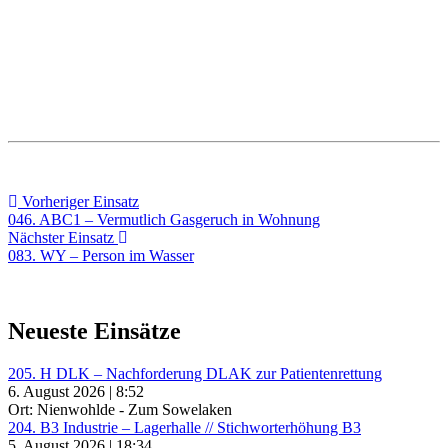
Beitragsnavigation
Vorheriger
Vorheriger Einsatz
Einsatz:
046. ABC1 – Vermutlich Gasgeruch in Wohnung
Nächster
Nächster Einsatz
Einsatz:
083. WY – Person im Wasser
Neueste Einsätze
205. H DLK – Nachforderung DLAK zur Patientenrettung
6. August 2026 | 8:52
Ort: Nienwohlde - Zum Sowelaken
204. B3 Industrie – Lagerhalle // Stichworterhöhung B3
5. August 2026 | 18:34