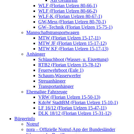
AB Gefahrgut
WLF (Florian Uelzen 80-66-1)
WLF (Florian Uelzen 80-66-2)
WLF-K (Florian Uelzen 80-67-1)
GW-Mess (Florian Uelzen 80-70-1)
GW–Technik (Florian Uelzen 15-75-1)
Mannschaftstransportwagen
MTW (Florian Uelzen 15-17-11)
MTW JF (Florian Uelzen 15-17-12)
MTW KF (Florian Uelzen 15-17-13)
Anhänger
Schlauchboot (Wasser- u. Eisrettung)
RTB2 (Florian Uelzen 15-78-12)
Feuerwehrboot (Eule 1)
Schaum-Wasserwerfer
Streuanhänger
Transportanhänger
Ehemalige Fahrzeuge
VRW (Florian Uelzen 15-50-13)
KdoW StadtBM (Florian Uelzen 15-10-1)
LF 16/12 (Florian Uelzen 15-47-11)
DLK 18/12 (Florian Uelzen 15-31-12)
Bürgerinfo
Notruf
nora – Offizielle Notruf-App der Bundesländer