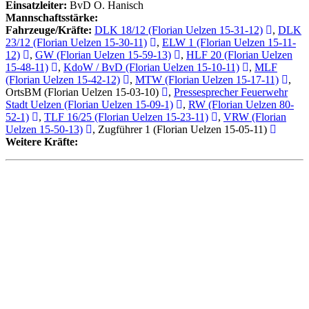
Einsatzleiter:
BvD O. Hanisch
Mannschaftsstärke:
Fahrzeuge/Kräfte:
DLK 18/12 (Florian Uelzen 15-31-12)
,
DLK
23/12 (Florian Uelzen 15-30-11)
,
ELW 1 (Florian Uelzen 15-11-
12)
,
GW (Florian Uelzen 15-59-13)
,
HLF 20 (Florian Uelzen
15-48-11)
,
KdoW / BvD (Florian Uelzen 15-10-11)
,
MLF
(Florian Uelzen 15-42-12)
,
MTW (Florian Uelzen 15-17-11)
,
OrtsBM (Florian Uelzen 15-03-10)
,
Pressesprecher Feuerwehr
Stadt Uelzen (Florian Uelzen 15-09-1)
,
RW (Florian Uelzen 80-
52-1)
,
TLF 16/25 (Florian Uelzen 15-23-11)
,
VRW (Florian
Uelzen 15-50-13)
, Zugführer 1 (Florian Uelzen 15-05-11)
Weitere Kräfte: