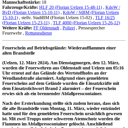
Mannschaftsstärke:
18
Fahrzeuge/Kräfte:
HLF 20 (Florian Uelzen 15-48-11)
,
KdoW /
BvD (Florian Uelzen 15-10-11)
,
KdoW / StBM (Florian Uelzen
15-10-1)
, stellv. StadtBM (Florian Uelzen 15-02)
,
TLF 16/25
(Florian Uelzen 15-23-11)
,
TLF 4000 (Florian Uelzen 15-26-12)
Weitere Kräfte:
FF Oldenstadt
,
Polizei
, Pressesprecher
Feuerwehr
,
Rettungsdienst
Feuerschein auf Betriebsgelände: Wiederaufflammen einer
alten Brandstelle
(Uelzen, 12. März 2024). Am Dienstagmorgen, den 12. März,
wurden die Feuerwehren aus Oldenstadt und Uelzen um 05:16
Uhr erneut auf das Gelände des Wertstoffhofes an der
Wendlandstraße alarmiert. Aufgrund eines gemeldeten
Feuerscheins auf dem Gelände wurden die Einsatzkräfte mit
dem Einsatzstichwort Brand 2 alarmiert – der Feuerschein
erwies sich als ein brennender Abfallpresscontainer.
Nach der Ersterkundung stellte sich zudem heraus, dass sich
die alte Brandstelle vom Montag, 11. März, wieder entzündet
hatte und für den gemeldeten Feuerschein ursächlich gewesen
ist. Mit zwei Trupps unter schwerem Atemschutz wurden die
Flammen im Abfallpresscontainer gelöscht. Anschließend