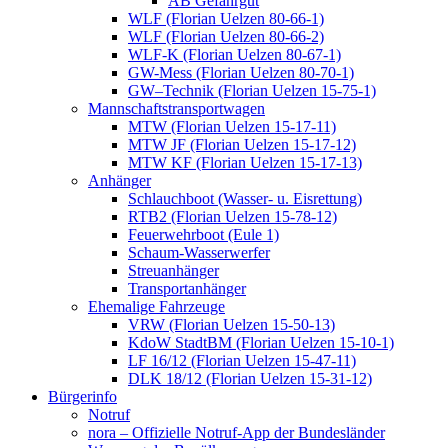
AB Gefahrgut
WLF (Florian Uelzen 80-66-1)
WLF (Florian Uelzen 80-66-2)
WLF-K (Florian Uelzen 80-67-1)
GW-Mess (Florian Uelzen 80-70-1)
GW–Technik (Florian Uelzen 15-75-1)
Mannschaftstransportwagen
MTW (Florian Uelzen 15-17-11)
MTW JF (Florian Uelzen 15-17-12)
MTW KF (Florian Uelzen 15-17-13)
Anhänger
Schlauchboot (Wasser- u. Eisrettung)
RTB2 (Florian Uelzen 15-78-12)
Feuerwehrboot (Eule 1)
Schaum-Wasserwerfer
Streuanhänger
Transportanhänger
Ehemalige Fahrzeuge
VRW (Florian Uelzen 15-50-13)
KdoW StadtBM (Florian Uelzen 15-10-1)
LF 16/12 (Florian Uelzen 15-47-11)
DLK 18/12 (Florian Uelzen 15-31-12)
Bürgerinfo
Notruf
nora – Offizielle Notruf-App der Bundesländer