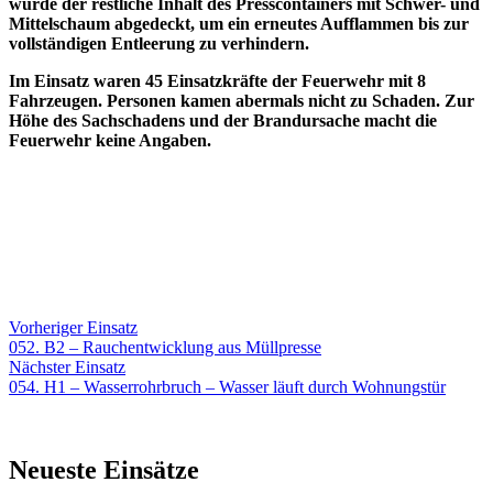
wurde der restliche Inhalt des Presscontainers mit Schwer- und
Mittelschaum abgedeckt, um ein erneutes Aufflammen bis zur
vollständigen Entleerung zu verhindern.
Im Einsatz waren 45 Einsatzkräfte der Feuerwehr mit 8
Fahrzeugen. Personen kamen abermals nicht zu Schaden. Zur
Höhe des Sachschadens und der Brandursache macht die
Feuerwehr keine Angaben.
Beitragsnavigation
Vorheriger
Vorheriger Einsatz
Einsatz:
052. B2 – Rauchentwicklung aus Müllpresse
Nächster
Nächster Einsatz
Einsatz:
054. H1 – Wasserrohrbruch – Wasser läuft durch Wohnungstür
Neueste Einsätze