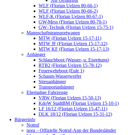
AB Gefahrgut
WLF (Florian Uelzen 80-66-1)
WLF (Florian Uelzen 80-66-2)
WLF-K (Florian Uelzen 80-67-1)
GW-Mess (Florian Uelzen 80-70-1)
GW–Technik (Florian Uelzen 15-75-1)
Mannschaftstransportwagen
MTW (Florian Uelzen 15-17-11)
MTW JF (Florian Uelzen 15-17-12)
MTW KF (Florian Uelzen 15-17-13)
Anhänger
Schlauchboot (Wasser- u. Eisrettung)
RTB2 (Florian Uelzen 15-78-12)
Feuerwehrboot (Eule 1)
Schaum-Wasserwerfer
Streuanhänger
Transportanhänger
Ehemalige Fahrzeuge
VRW (Florian Uelzen 15-50-13)
KdoW StadtBM (Florian Uelzen 15-10-1)
LF 16/12 (Florian Uelzen 15-47-11)
DLK 18/12 (Florian Uelzen 15-31-12)
Bürgerinfo
Notruf
nora – Offizielle Notruf-App der Bundesländer