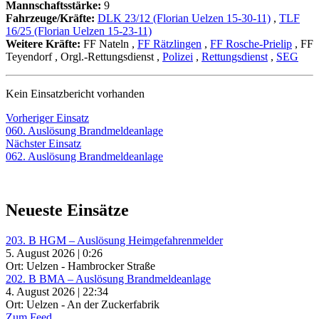
Mannschaftsstärke:
9
Fahrzeuge/Kräfte:
DLK 23/12 (Florian Uelzen 15-30-11)
,
TLF
16/25 (Florian Uelzen 15-23-11)
Weitere Kräfte:
FF Nateln
,
FF Rätzlingen
,
FF Rosche-Prielip
, FF
Teyendorf
, Orgl.-Rettungsdienst
,
Polizei
,
Rettungsdienst
,
SEG
Kein Einsatzbericht vorhanden
Beitragsnavigation
Vorheriger
Vorheriger Einsatz
Einsatz:
060. Auslösung Brandmeldeanlage
Nächster
Nächster Einsatz
Einsatz:
062. Auslösung Brandmeldeanlage
Neueste Einsätze
203. B HGM – Auslösung Heimgefahrenmelder
5. August 2026 | 0:26
Ort: Uelzen - Hambrocker Straße
202. B BMA – Auslösung Brandmeldeanlage
4. August 2026 | 22:34
Ort: Uelzen - An der Zuckerfabrik
Zum Feed