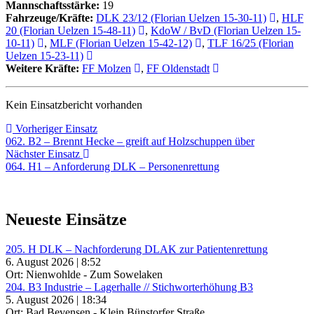
Mannschaftsstärke:
19
Fahrzeuge/Kräfte:
DLK 23/12 (Florian Uelzen 15-30-11)
,
HLF
20 (Florian Uelzen 15-48-11)
,
KdoW / BvD (Florian Uelzen 15-
10-11)
,
MLF (Florian Uelzen 15-42-12)
,
TLF 16/25 (Florian
Uelzen 15-23-11)
Weitere Kräfte:
FF Molzen
,
FF Oldenstadt
Kein Einsatzbericht vorhanden
Beitragsnavigation
Vorheriger
Vorheriger Einsatz
Einsatz:
062. B2 – Brennt Hecke – greift auf Holzschuppen über
Nächster
Nächster Einsatz
Einsatz:
064. H1 – Anforderung DLK – Personenrettung
Neueste Einsätze
205. H DLK – Nachforderung DLAK zur Patientenrettung
6. August 2026 | 8:52
Ort: Nienwohlde - Zum Sowelaken
204. B3 Industrie – Lagerhalle // Stichworterhöhung B3
5. August 2026 | 18:34
Ort: Bad Bevensen - Klein Bünstorfer Straße