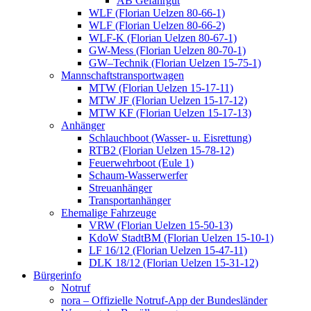
AB Gefahrgut
WLF (Florian Uelzen 80-66-1)
WLF (Florian Uelzen 80-66-2)
WLF-K (Florian Uelzen 80-67-1)
GW-Mess (Florian Uelzen 80-70-1)
GW–Technik (Florian Uelzen 15-75-1)
Mannschaftstransportwagen
MTW (Florian Uelzen 15-17-11)
MTW JF (Florian Uelzen 15-17-12)
MTW KF (Florian Uelzen 15-17-13)
Anhänger
Schlauchboot (Wasser- u. Eisrettung)
RTB2 (Florian Uelzen 15-78-12)
Feuerwehrboot (Eule 1)
Schaum-Wasserwerfer
Streuanhänger
Transportanhänger
Ehemalige Fahrzeuge
VRW (Florian Uelzen 15-50-13)
KdoW StadtBM (Florian Uelzen 15-10-1)
LF 16/12 (Florian Uelzen 15-47-11)
DLK 18/12 (Florian Uelzen 15-31-12)
Bürgerinfo
Notruf
nora – Offizielle Notruf-App der Bundesländer