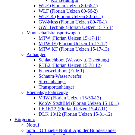
AB Gefahrgut
WLF (Florian Uelzen 80-66-1)
WLF (Florian Uelzen 80-66-2)
WLF-K (Florian Uelzen 80-67-1)
GW-Mess (Florian Uelzen 80-70-1)
GW–Technik (Florian Uelzen 15-75-1)
Mannschaftstransportwagen
MTW (Florian Uelzen 15-17-11)
MTW JF (Florian Uelzen 15-17-12)
MTW KF (Florian Uelzen 15-17-13)
Anhänger
Schlauchboot (Wasser- u. Eisrettung)
RTB2 (Florian Uelzen 15-78-12)
Feuerwehrboot (Eule 1)
Schaum-Wasserwerfer
Streuanhänger
Transportanhänger
Ehemalige Fahrzeuge
VRW (Florian Uelzen 15-50-13)
KdoW StadtBM (Florian Uelzen 15-10-1)
LF 16/12 (Florian Uelzen 15-47-11)
DLK 18/12 (Florian Uelzen 15-31-12)
Bürgerinfo
Notruf
nora – Offizielle Notruf-App der Bundesländer