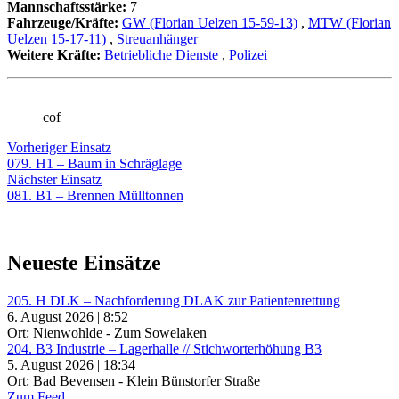
Mannschaftsstärke:
7
Fahrzeuge/Kräfte:
GW (Florian Uelzen 15-59-13)
,
MTW (Florian
Uelzen 15-17-11)
,
Streuanhänger
Weitere Kräfte:
Betriebliche Dienste
,
Polizei
cof
Beitragsnavigation
Vorheriger
Vorheriger Einsatz
Einsatz:
079. H1 – Baum in Schräglage
Nächster
Nächster Einsatz
Einsatz:
081. B1 – Brennen Mülltonnen
Neueste Einsätze
205. H DLK – Nachforderung DLAK zur Patientenrettung
6. August 2026 | 8:52
Ort: Nienwohlde - Zum Sowelaken
204. B3 Industrie – Lagerhalle // Stichworterhöhung B3
5. August 2026 | 18:34
Ort: Bad Bevensen - Klein Bünstorfer Straße
Zum Feed