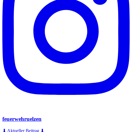
feuerwehruelzen
⬇ Aktueller Beitrag ⬇