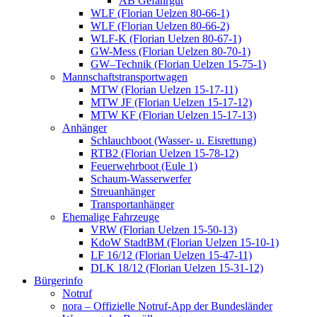
AB Gefahrgut
WLF (Florian Uelzen 80-66-1)
WLF (Florian Uelzen 80-66-2)
WLF-K (Florian Uelzen 80-67-1)
GW-Mess (Florian Uelzen 80-70-1)
GW–Technik (Florian Uelzen 15-75-1)
Mannschaftstransportwagen
MTW (Florian Uelzen 15-17-11)
MTW JF (Florian Uelzen 15-17-12)
MTW KF (Florian Uelzen 15-17-13)
Anhänger
Schlauchboot (Wasser- u. Eisrettung)
RTB2 (Florian Uelzen 15-78-12)
Feuerwehrboot (Eule 1)
Schaum-Wasserwerfer
Streuanhänger
Transportanhänger
Ehemalige Fahrzeuge
VRW (Florian Uelzen 15-50-13)
KdoW StadtBM (Florian Uelzen 15-10-1)
LF 16/12 (Florian Uelzen 15-47-11)
DLK 18/12 (Florian Uelzen 15-31-12)
Bürgerinfo
Notruf
nora – Offizielle Notruf-App der Bundesländer