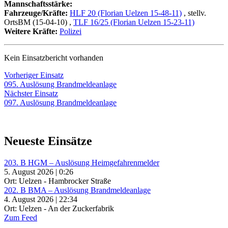
Mannschaftsstärke:
Fahrzeuge/Kräfte:
HLF 20 (Florian Uelzen 15-48-11)
, stellv.
OrtsBM (15-04-10)
,
TLF 16/25 (Florian Uelzen 15-23-11)
Weitere Kräfte:
Polizei
Kein Einsatzbericht vorhanden
Beitragsnavigation
Vorheriger
Vorheriger Einsatz
Einsatz:
095. Auslösung Brandmeldeanlage
Nächster
Nächster Einsatz
Einsatz:
097. Auslösung Brandmeldeanlage
Neueste Einsätze
203. B HGM – Auslösung Heimgefahrenmelder
5. August 2026 | 0:26
Ort: Uelzen - Hambrocker Straße
202. B BMA – Auslösung Brandmeldeanlage
4. August 2026 | 22:34
Ort: Uelzen - An der Zuckerfabrik
Zum Feed