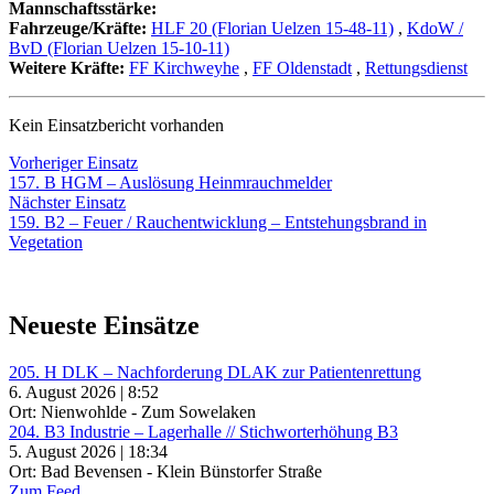
Mannschaftsstärke:
Fahrzeuge/Kräfte:
HLF 20 (Florian Uelzen 15-48-11)
,
KdoW /
BvD (Florian Uelzen 15-10-11)
Weitere Kräfte:
FF Kirchweyhe
,
FF Oldenstadt
,
Rettungsdienst
Kein Einsatzbericht vorhanden
Beitragsnavigation
Vorheriger
Vorheriger Einsatz
Einsatz:
157. B HGM – Auslösung Heinmrauchmelder
Nächster
Nächster Einsatz
Einsatz:
159. B2 – Feuer / Rauchentwicklung – Entstehungsbrand in
Vegetation
Neueste Einsätze
205. H DLK – Nachforderung DLAK zur Patientenrettung
6. August 2026 | 8:52
Ort: Nienwohlde - Zum Sowelaken
204. B3 Industrie – Lagerhalle // Stichworterhöhung B3
5. August 2026 | 18:34
Ort: Bad Bevensen - Klein Bünstorfer Straße
Zum Feed