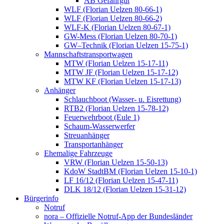
AB Gefahrgut
WLF (Florian Uelzen 80-66-1)
WLF (Florian Uelzen 80-66-2)
WLF-K (Florian Uelzen 80-67-1)
GW-Mess (Florian Uelzen 80-70-1)
GW–Technik (Florian Uelzen 15-75-1)
Mannschaftstransportwagen
MTW (Florian Uelzen 15-17-11)
MTW JF (Florian Uelzen 15-17-12)
MTW KF (Florian Uelzen 15-17-13)
Anhänger
Schlauchboot (Wasser- u. Eisrettung)
RTB2 (Florian Uelzen 15-78-12)
Feuerwehrboot (Eule 1)
Schaum-Wasserwerfer
Streuanhänger
Transportanhänger
Ehemalige Fahrzeuge
VRW (Florian Uelzen 15-50-13)
KdoW StadtBM (Florian Uelzen 15-10-1)
LF 16/12 (Florian Uelzen 15-47-11)
DLK 18/12 (Florian Uelzen 15-31-12)
Bürgerinfo
Notruf
nora – Offizielle Notruf-App der Bundesländer