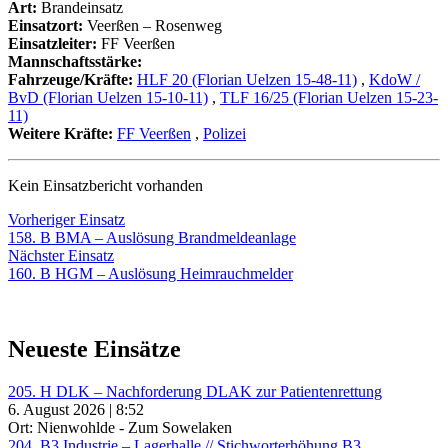
Art:
Brandeinsatz
Einsatzort:
Veerßen – Rosenweg
Einsatzleiter:
FF Veerßen
Mannschaftsstärke:
Fahrzeuge/Kräfte:
HLF 20 (Florian Uelzen 15-48-11)
,
KdoW /
BvD (Florian Uelzen 15-10-11)
,
TLF 16/25 (Florian Uelzen 15-23-
11)
Weitere Kräfte:
FF Veerßen
,
Polizei
Kein Einsatzbericht vorhanden
Beitragsnavigation
Vorheriger
Vorheriger Einsatz
Einsatz:
158. B BMA – Auslösung Brandmeldeanlage
Nächster
Nächster Einsatz
Einsatz:
160. B HGM – Auslösung Heimrauchmelder
Neueste Einsätze
205. H DLK – Nachforderung DLAK zur Patientenrettung
6. August 2026 | 8:52
Ort: Nienwohlde - Zum Sowelaken
204. B3 Industrie – Lagerhalle // Stichworterhöhung B3