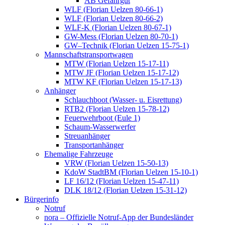
AB Gefahrgut
WLF (Florian Uelzen 80-66-1)
WLF (Florian Uelzen 80-66-2)
WLF-K (Florian Uelzen 80-67-1)
GW-Mess (Florian Uelzen 80-70-1)
GW–Technik (Florian Uelzen 15-75-1)
Mannschaftstransportwagen
MTW (Florian Uelzen 15-17-11)
MTW JF (Florian Uelzen 15-17-12)
MTW KF (Florian Uelzen 15-17-13)
Anhänger
Schlauchboot (Wasser- u. Eisrettung)
RTB2 (Florian Uelzen 15-78-12)
Feuerwehrboot (Eule 1)
Schaum-Wasserwerfer
Streuanhänger
Transportanhänger
Ehemalige Fahrzeuge
VRW (Florian Uelzen 15-50-13)
KdoW StadtBM (Florian Uelzen 15-10-1)
LF 16/12 (Florian Uelzen 15-47-11)
DLK 18/12 (Florian Uelzen 15-31-12)
Bürgerinfo
Notruf
nora – Offizielle Notruf-App der Bundesländer