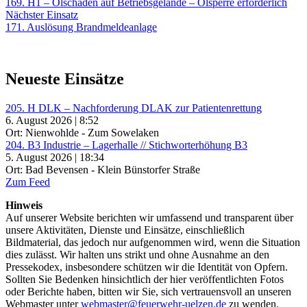
Einsatz:
169. H1 – Ölschaden auf Betriebsgelände – Ölsperre erforderlich
Nächster
Nächster Einsatz
Einsatz:
171. Auslösung Brandmeldeanlage
Neueste Einsätze
205. H DLK – Nachforderung DLAK zur Patientenrettung
6. August 2026 | 8:52
Ort: Nienwohlde - Zum Sowelaken
204. B3 Industrie – Lagerhalle // Stichworterhöhung B3
5. August 2026 | 18:34
Ort: Bad Bevensen - Klein Bünstorfer Straße
Zum Feed
Hinweis
Auf unserer Website berichten wir umfassend und transparent über
unsere Aktivitäten, Dienste und Einsätze, einschließlich
Bildmaterial, das jedoch nur aufgenommen wird, wenn die Situation
dies zulässt. Wir halten uns strikt und ohne Ausnahme an den
Pressekodex, insbesondere schützen wir die Identität von Opfern.
Sollten Sie Bedenken hinsichtlich der hier veröffentlichten Fotos
oder Berichte haben, bitten wir Sie, sich vertrauensvoll an unseren
Webmaster unter
webmaster@feuerwehr-uelzen.de
zu wenden.