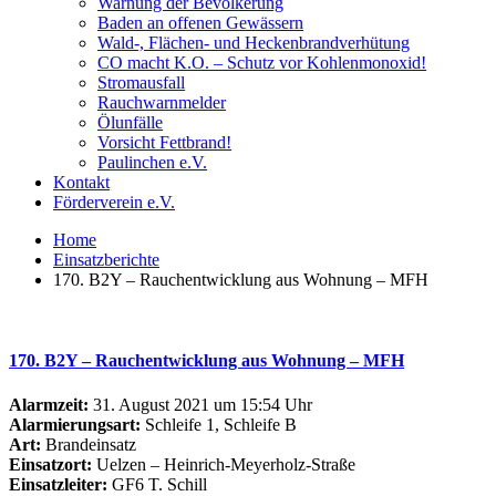
Warnung der Bevölkerung
Baden an offenen Gewässern
Wald-, Flächen- und Heckenbrandverhütung
CO macht K.O. – Schutz vor Kohlenmonoxid!
Stromausfall
Rauchwarnmelder
Ölunfälle
Vorsicht Fettbrand!
Paulinchen e.V.
Kontakt
Förderverein e.V.
Home
Einsatzberichte
170. B2Y – Rauchentwicklung aus Wohnung – MFH
170. B2Y – Rauchentwicklung aus Wohnung – MFH
Alarmzeit:
31. August 2021 um 15:54 Uhr
Alarmierungsart:
Schleife 1, Schleife B
Art:
Brandeinsatz
Einsatzort:
Uelzen – Heinrich-Meyerholz-Straße
Einsatzleiter:
GF6 T. Schill