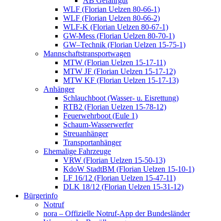
AB Gefahrgut
WLF (Florian Uelzen 80-66-1)
WLF (Florian Uelzen 80-66-2)
WLF-K (Florian Uelzen 80-67-1)
GW-Mess (Florian Uelzen 80-70-1)
GW–Technik (Florian Uelzen 15-75-1)
Mannschaftstransportwagen
MTW (Florian Uelzen 15-17-11)
MTW JF (Florian Uelzen 15-17-12)
MTW KF (Florian Uelzen 15-17-13)
Anhänger
Schlauchboot (Wasser- u. Eisrettung)
RTB2 (Florian Uelzen 15-78-12)
Feuerwehrboot (Eule 1)
Schaum-Wasserwerfer
Streuanhänger
Transportanhänger
Ehemalige Fahrzeuge
VRW (Florian Uelzen 15-50-13)
KdoW StadtBM (Florian Uelzen 15-10-1)
LF 16/12 (Florian Uelzen 15-47-11)
DLK 18/12 (Florian Uelzen 15-31-12)
Bürgerinfo
Notruf
nora – Offizielle Notruf-App der Bundesländer