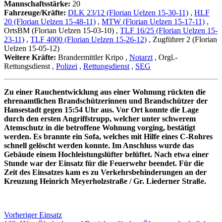
Mannschaftsstärke:
20
Fahrzeuge/Kräfte:
DLK 23/12 (Florian Uelzen 15-30-11)
,
HLF
20 (Florian Uelzen 15-48-11)
,
MTW (Florian Uelzen 15-17-11)
,
OrtsBM (Florian Uelzen 15-03-10)
,
TLF 16/25 (Florian Uelzen 15-
23-11)
,
TLF 4000 (Florian Uelzen 15-26-12)
, Zugführer 2 (Florian
Uelzen 15-05-12)
Weitere Kräfte:
Brandermittler Kripo
,
Notarzt
, Orgl.-
Rettungsdienst
,
Polizei
,
Rettungsdienst
,
SEG
Zu einer Rauchentwicklung aus einer Wohnung rückten die
ehrenamtlichen Brandschützerinnen und Brandschützer der
Hansestadt gegen 15:54 Uhr aus. Vor Ort konnte die Lage
durch den ersten Angriffstrupp, welcher unter schwerem
Atemschutz in die betroffene Wohnung vorging, bestätigt
werden. Es brannte ein Sofa, welches mit Hilfe eines C-Rohres
schnell gelöscht werden konnte. Im Anschluss wurde das
Gebäude einem Hochleistungslüfter belüftet. Nach etwa einer
Stunde war der Einsatz für die Feuerwehr beendet. Für die
Zeit des Einsatzes kam es zu Verkehrsbehinderungen an der
Kreuzung Heinrich Meyerholzstraße / Gr. Liederner Straße.
Beitragsnavigation
Vorheriger
Vorheriger Einsatz