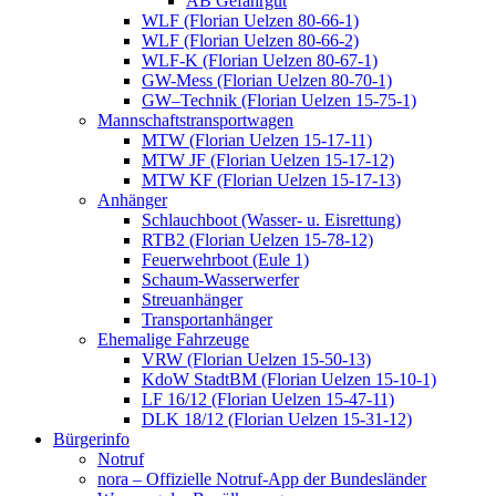
AB Gefahrgut
WLF (Florian Uelzen 80-66-1)
WLF (Florian Uelzen 80-66-2)
WLF-K (Florian Uelzen 80-67-1)
GW-Mess (Florian Uelzen 80-70-1)
GW–Technik (Florian Uelzen 15-75-1)
Mannschaftstransportwagen
MTW (Florian Uelzen 15-17-11)
MTW JF (Florian Uelzen 15-17-12)
MTW KF (Florian Uelzen 15-17-13)
Anhänger
Schlauchboot (Wasser- u. Eisrettung)
RTB2 (Florian Uelzen 15-78-12)
Feuerwehrboot (Eule 1)
Schaum-Wasserwerfer
Streuanhänger
Transportanhänger
Ehemalige Fahrzeuge
VRW (Florian Uelzen 15-50-13)
KdoW StadtBM (Florian Uelzen 15-10-1)
LF 16/12 (Florian Uelzen 15-47-11)
DLK 18/12 (Florian Uelzen 15-31-12)
Bürgerinfo
Notruf
nora – Offizielle Notruf-App der Bundesländer