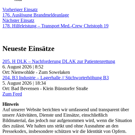
Beitragsnavigation
Vorheriger
Vorheriger Einsatz
Einsatz:
176. Auslösung Brandmeldeanlage
Nächster
Nächster Einsatz
Einsatz:
178. Hilfeleistung – Transport Med.-Crew Christoph 19
Neueste Einsätze
205. H DLK – Nachforderung DLAK zur Patientenrettung
6. August 2026 | 8:52
Ort: Nienwohlde - Zum Sowelaken
204. B3 Industrie – Lagerhalle // Stichworterhöhung B3
5. August 2026 | 18:34
Ort: Bad Bevensen - Klein Bünstorfer Straße
Zum Feed
Hinweis
Auf unserer Website berichten wir umfassend und transparent über
unsere Aktivitäten, Dienste und Einsätze, einschließlich
Bildmaterial, das jedoch nur aufgenommen wird, wenn die Situation
dies zulässt. Wir halten uns strikt und ohne Ausnahme an den
Pressekodex, insbesondere schützen wir die Identität von Opfern.