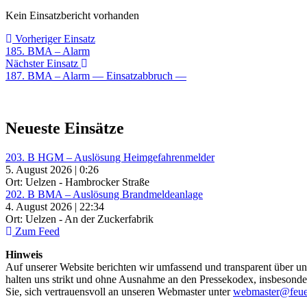
Kein Einsatzbericht vorhanden
Beitragsnavigation
Vorheriger
Vorheriger Einsatz
Einsatz:
185. BMA – Alarm
Nächster
Nächster Einsatz
Einsatz:
187. BMA – Alarm — Einsatzabbruch —
Neueste Einsätze
203. B HGM – Auslösung Heimgefahrenmelder
5. August 2026 | 0:26
Ort: Uelzen - Hambrocker Straße
202. B BMA – Auslösung Brandmeldeanlage
4. August 2026 | 22:34
Ort: Uelzen - An der Zuckerfabrik
Zum Feed
Hinweis
Auf unserer Website berichten wir umfassend und transparent über uns
halten uns strikt und ohne Ausnahme an den Pressekodex, insbesondere 
Sie, sich vertrauensvoll an unseren Webmaster unter
webmaster@feue