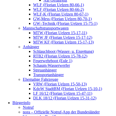
AB Gefahrgut
WLF (Florian Uelzen 80-66-1)
WLF (Florian Uelzen 80-66-2)
WLF-K (Florian Uelzen 80-67-1)
GW-Mess (Florian Uelzen 80-70-1)
GW–Technik (Florian Uelzen 15-75-1)
Mannschaftstransportwagen
MTW (Florian Uelzen 15-17-11)
MTW JF (Florian Uelzen 15-17-12)
MTW KF (Florian Uelzen 15-17-13)
Anhänger
Schlauchboot (Wasser- u. Eisrettung)
RTB2 (Florian Uelzen 15-78-12)
Feuerwehrboot (Eule 1)
Schaum-Wasserwerfer
Streuanhänger
Transportanhänger
Ehemalige Fahrzeuge
VRW (Florian Uelzen 15-50-13)
KdoW StadtBM (Florian Uelzen 15-10-1)
LF 16/12 (Florian Uelzen 15-47-11)
DLK 18/12 (Florian Uelzen 15-31-12)
Bürgerinfo
Notruf
nora – Offizielle Notruf-App der Bundesländer