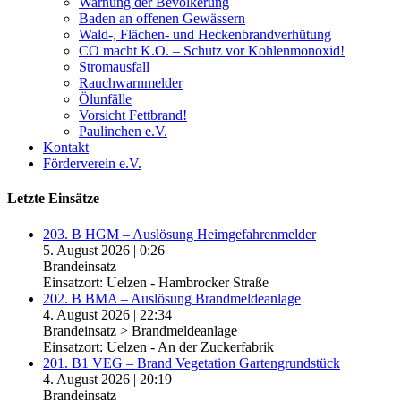
Warnung der Bevölkerung
Baden an offenen Gewässern
Wald-, Flächen- und Heckenbrandverhütung
CO macht K.O. – Schutz vor Kohlenmonoxid!
Stromausfall
Rauchwarnmelder
Ölunfälle
Vorsicht Fettbrand!
Paulinchen e.V.
Kontakt
Förderverein e.V.
Letzte Einsätze
203. B HGM – Auslösung Heimgefahrenmelder
5. August 2026
|
0:26
Brandeinsatz
Einsatzort: Uelzen - Hambrocker Straße
202. B BMA – Auslösung Brandmeldeanlage
4. August 2026
|
22:34
Brandeinsatz > Brandmeldeanlage
Einsatzort: Uelzen - An der Zuckerfabrik
201. B1 VEG – Brand Vegetation Gartengrundstück
4. August 2026
|
20:19
Brandeinsatz