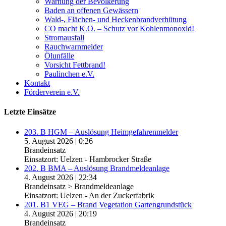
Warnung der Bevölkerung
Baden an offenen Gewässern
Wald-, Flächen- und Heckenbrandverhütung
CO macht K.O. – Schutz vor Kohlenmonoxid!
Stromausfall
Rauchwarnmelder
Ölunfälle
Vorsicht Fettbrand!
Paulinchen e.V.
Kontakt
Förderverein e.V.
Letzte Einsätze
203. B HGM – Auslösung Heimgefahrenmelder
5. August 2026
|
0:26
Brandeinsatz
Einsatzort: Uelzen - Hambrocker Straße
202. B BMA – Auslösung Brandmeldeanlage
4. August 2026
|
22:34
Brandeinsatz > Brandmeldeanlage
Einsatzort: Uelzen - An der Zuckerfabrik
201. B1 VEG – Brand Vegetation Gartengrundstück
4. August 2026
|
20:19
Brandeinsatz