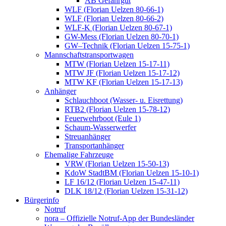
AB Gefahrgut
WLF (Florian Uelzen 80-66-1)
WLF (Florian Uelzen 80-66-2)
WLF-K (Florian Uelzen 80-67-1)
GW-Mess (Florian Uelzen 80-70-1)
GW–Technik (Florian Uelzen 15-75-1)
Mannschaftstransportwagen
MTW (Florian Uelzen 15-17-11)
MTW JF (Florian Uelzen 15-17-12)
MTW KF (Florian Uelzen 15-17-13)
Anhänger
Schlauchboot (Wasser- u. Eisrettung)
RTB2 (Florian Uelzen 15-78-12)
Feuerwehrboot (Eule 1)
Schaum-Wasserwerfer
Streuanhänger
Transportanhänger
Ehemalige Fahrzeuge
VRW (Florian Uelzen 15-50-13)
KdoW StadtBM (Florian Uelzen 15-10-1)
LF 16/12 (Florian Uelzen 15-47-11)
DLK 18/12 (Florian Uelzen 15-31-12)
Bürgerinfo
Notruf
nora – Offizielle Notruf-App der Bundesländer