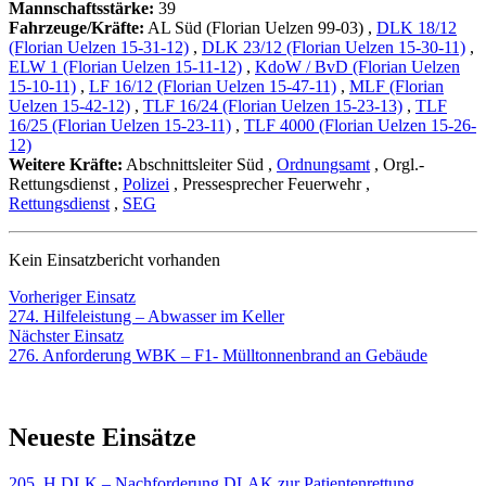
Mannschaftsstärke:
39
Fahrzeuge/Kräfte:
AL Süd (Florian Uelzen 99-03)
,
DLK 18/12
(Florian Uelzen 15-31-12)
,
DLK 23/12 (Florian Uelzen 15-30-11)
,
ELW 1 (Florian Uelzen 15-11-12)
,
KdoW / BvD (Florian Uelzen
15-10-11)
,
LF 16/12 (Florian Uelzen 15-47-11)
,
MLF (Florian
Uelzen 15-42-12)
,
TLF 16/24 (Florian Uelzen 15-23-13)
,
TLF
16/25 (Florian Uelzen 15-23-11)
,
TLF 4000 (Florian Uelzen 15-26-
12)
Weitere Kräfte:
Abschnittsleiter Süd
,
Ordnungsamt
, Orgl.-
Rettungsdienst
,
Polizei
, Pressesprecher Feuerwehr
,
Rettungsdienst
,
SEG
Kein Einsatzbericht vorhanden
Beitragsnavigation
Vorheriger
Vorheriger Einsatz
Einsatz:
274. Hilfeleistung – Abwasser im Keller
Nächster
Nächster Einsatz
Einsatz:
276. Anforderung WBK – F1- Mülltonnenbrand an Gebäude
Neueste Einsätze
205. H DLK – Nachforderung DLAK zur Patientenrettung