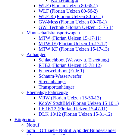
AB Gefahrgut
WLF (Florian Uelzen 80-66-1)
WLF (Florian Uelzen 80-66-2)
WLF-K (Florian Uelzen 80-67-1)
GW-Mess (Florian Uelzen 80-70-1)
GW–Technik (Florian Uelzen 15-75-1)
Mannschaftstransportwagen
MTW (Florian Uelzen 15-17-11)
MTW JF (Florian Uelzen 15-17-12)
MTW KF (Florian Uelzen 15-17-13)
Anhänger
Schlauchboot (Wasser- u. Eisrettung)
RTB2 (Florian Uelzen 15-78-12)
Feuerwehrboot (Eule 1)
Schaum-Wasserwerfer
Streuanhänger
Transportanhänger
Ehemalige Fahrzeuge
VRW (Florian Uelzen 15-50-13)
KdoW StadtBM (Florian Uelzen 15-10-1)
LF 16/12 (Florian Uelzen 15-47-11)
DLK 18/12 (Florian Uelzen 15-31-12)
Bürgerinfo
Notruf
nora – Offizielle Notruf-App der Bundesländer