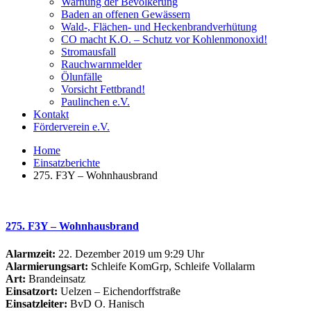
Warnung der Bevölkerung
Baden an offenen Gewässern
Wald-, Flächen- und Heckenbrandverhütung
CO macht K.O. – Schutz vor Kohlenmonoxid!
Stromausfall
Rauchwarnmelder
Ölunfälle
Vorsicht Fettbrand!
Paulinchen e.V.
Kontakt
Förderverein e.V.
Home
Einsatzberichte
275. F3Y – Wohnhausbrand
275. F3Y – Wohnhausbrand
Alarmzeit:
22. Dezember 2019 um 9:29 Uhr
Alarmierungsart:
Schleife KomGrp, Schleife Vollalarm
Art:
Brandeinsatz
Einsatzort:
Uelzen – Eichendorffstraße
Einsatzleiter:
BvD O. Hanisch